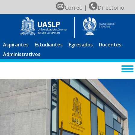
Correo
|
Directorio
Aspirantes
Estudiantes
Egresados
Docentes
Administrativos