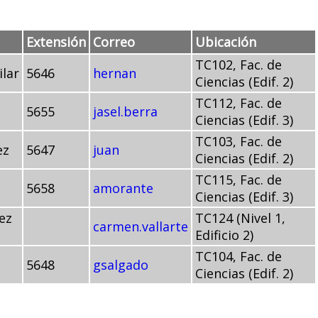
Extensión
Correo
Ubicación
TC102, Fac. de
lar
5646
hernan
Ciencias (Edif. 2)
TC112, Fac. de
5655
jasel.berra
Ciencias (Edif. 3)
TC103, Fac. de
ez
5647
juan
Ciencias (Edif. 2)
TC115, Fac. de
5658
amorante
Ciencias (Edif. 3)
ez
TC124 (Nivel 1,
carmen.vallarte
Edificio 2)
TC104, Fac. de
5648
gsalgado
Ciencias (Edif. 2)