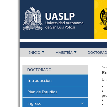
INICIO
MAESTRÍA
DOCTORA
Doct
DOCTORADO
Re
Una
Introduccion
Plan de Estudios
pr
Ingreso