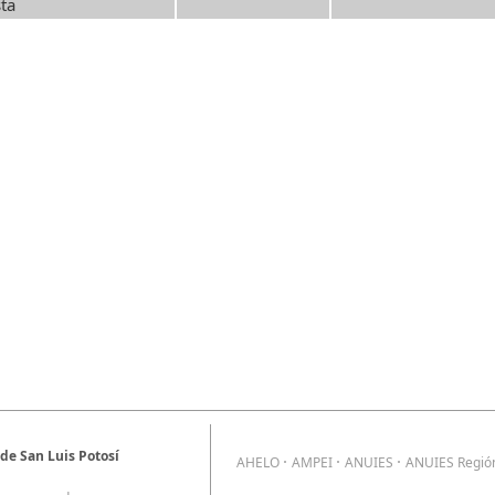
sta
e San Luis Potosí
·
·
·
AHELO
AMPEI
ANUIES
ANUIES Regió