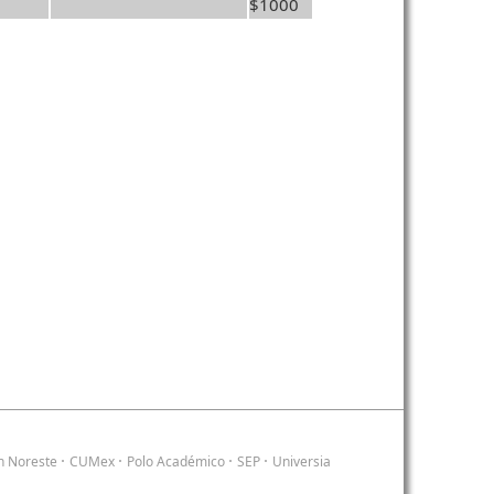
$1000
·
·
·
·
n Noreste
CUMex
Polo Académico
SEP
Universia