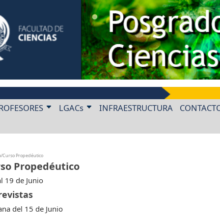
ROFESORES
LGACs
INFRAESTRUCTURA
CONTACT
a/Curso Propedéutico
so Propedéutico
al 19 de Junio
revistas
na del 15 de Junio