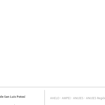
e San Luis Potosí
·
·
·
AHELO
AMPEI
ANUIES
ANUIES Regió