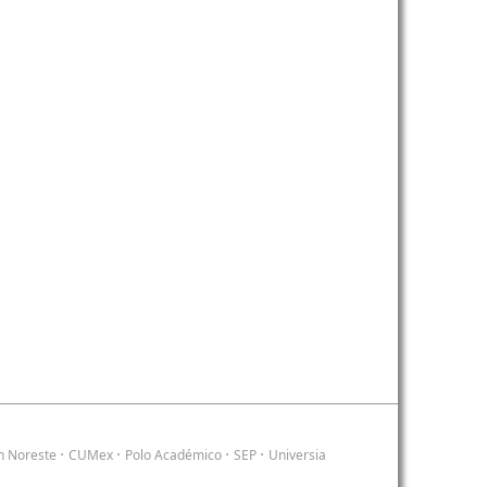
·
·
·
·
n Noreste
CUMex
Polo Académico
SEP
Universia