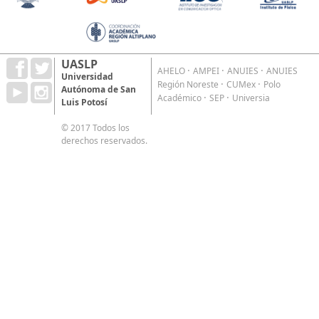
UASLP
·
·
·
AHELO
AMPEI
ANUIES
ANUIES
Universidad
·
·
Región Noreste
CUMex
Polo
Autónoma de San
·
·
Académico
SEP
Universia
Luis Potosí
© 2017 Todos los
derechos reservados.